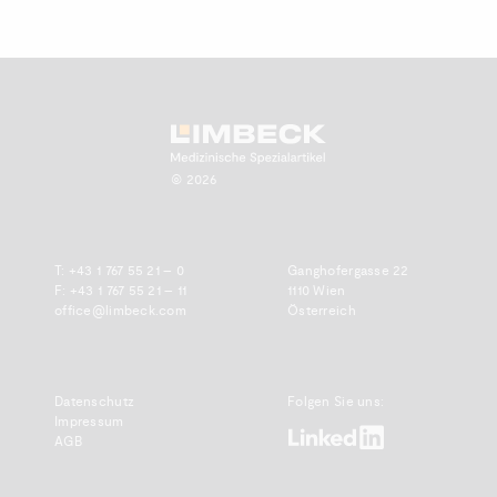
Zum Anfang scrollen.
© 2026
T:
+43 1 767 55 21 – 0
Ganghofergasse 22
F: +43 1 767 55 21 – 11
1110 Wien
office@limbeck.com
Österreich
Datenschutz
Folgen Sie uns:
Impressum
www.linkedin.com
AGB