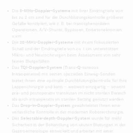
Die
8-MHz-Doppler-Systeme
mit ihrer Eindringtiefe von
bis zu 2 cm sind für die Durchblutungs­kontrolle größerer
Gefäße konzipiert, wie z. B. bei transsphenoi­dalen
Operationen, A/V-Shunts, Bypässen, Endarteriekto­mien
u.v.m.
Die
20-MHz-Doppler-Systeme
mit ihrem fokussierten
Schall und der Eindringtiefe von ca. 1 cm unterstützen
Mikro- und Neurochirurgen beim Assessment von sehr
feinen Blutgefäßen.
Das
TQI-Doppler-System
(
T
rans-
Q
-taneous
I
ntraoperative) mit seinen speziellen Einweg-Sonden
bietet Ihnen eine optimale Durchblutungs­kontrolle für Ihre
Lappenchirurgie und kann – weltweit einzigartig – sowohl
prä- und postoperativ transkutan im nicht sterilen Bereich
als auch intraoperativ im sterilen Setting genutzt werden.
Das
Drop-in-Doppler-System
gewährleistet Ihnen eine
verlässliche Kontrolle in der modernen Roboterchirurgie.
Das
Selectable-depth-Doppler-System
wurde für mehr
Sicherheit in der Behandlung von akuten Blutungen in der
Gastroenterologie entwickelt und arbeitet mit einer