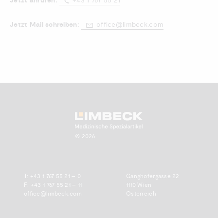
Jetzt anrufen:
+43 1 767 55 21
Jetzt Mail schreiben:
office@limbeck.com
Zum Anfang scrollen.
© 2026
T:
+43 1 767 55 21 – 0
Ganghofergasse 22
F: +43 1 767 55 21 – 11
1110 Wien
office@limbeck.com
Österreich