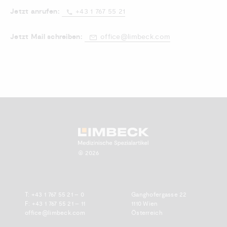
Jetzt anrufen:
+43 1 767 55 21
Jetzt Mail schreiben:
office@limbeck.com
Zum Anfang scrollen.
© 2026
T:
+43 1 767 55 21 – 0
Ganghofergasse 22
F: +43 1 767 55 21 – 11
1110 Wien
office@limbeck.com
Österreich