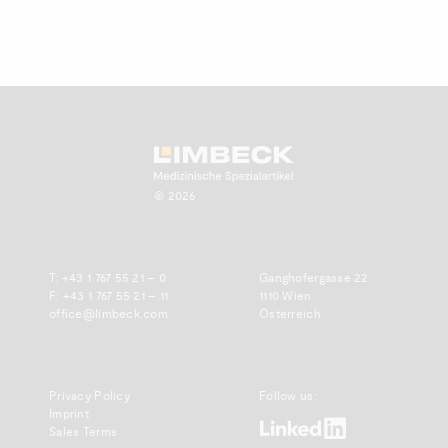
Zum Anfang scrollen.
© 2026
T:
+43 1 767 55 21 – 0
Ganghofergasse 22
F: +43 1 767 55 21 – 11
1110 Wien
office@limbeck.com
Österreich
Privacy Policy
Follow us:
Imprint
www.linkedin.com
Sales Terms