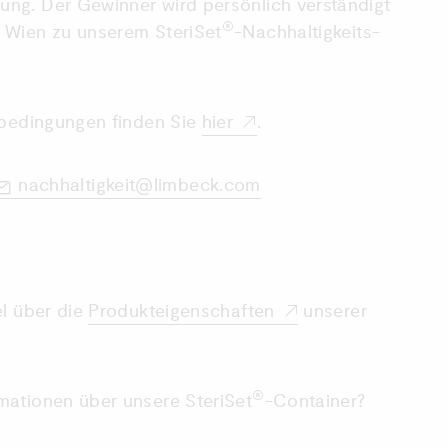
ng. Der Gewinner wird persönlich verständigt
®
 Wien zu unserem SteriSet
-Nachhaltigkeits-
ebedingungen finden Sie
hier
.
nachhaltigkeit@limbeck.com
el über die
Produkteigenschaften
unserer
®
mationen über unsere SteriSet
-Container?