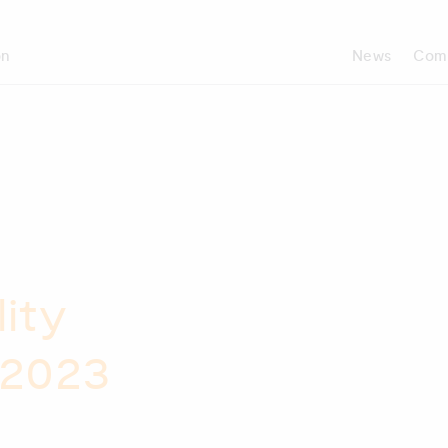
on
News
Com
ity
 2023