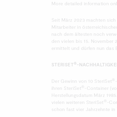
More detailed information onl
Seit März 2023 machten sich 
Mitarbeiter in österreichisc
nach dem ältesten noch verw
den vielen bis 15. November 
ermittelt und dürfen nun das
®
STERISET
-NACHHALTIGKE
®
Der Gewinn von 10 SteriSet
®
ihren SteriSet
-Container (v
Herstellungsdatum März 1985.
®
vielen weiteren SteriSet
-Con
schon fast vier Jahrzehnte i