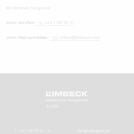
Wir beraten Sie gerne!
Jetzt anrufen:
+43 1 767 55 21
Jetzt Mail schreiben:
office@limbeck.com
Zum Anfang scrollen.
© 2026
T:
+43 1 767 55 21 – 0
Ganghofergasse 22