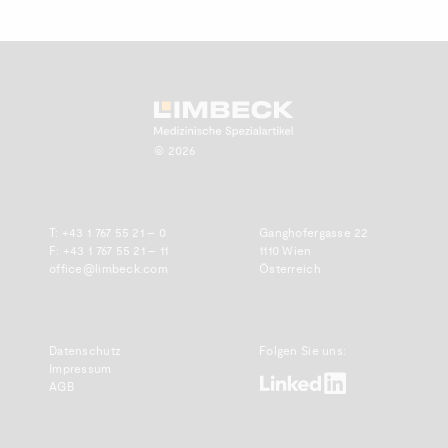
Zum Anfang scrollen.
© 2026
T:
+43 1 767 55 21 – 0
Ganghofergasse 22
F: +43 1 767 55 21 – 11
1110 Wien
office@limbeck.com
Österreich
Datenschutz
Folgen Sie uns:
Impressum
www.linkedin.com
AGB