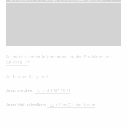
Datei herunterladen: https://www.geister.com/media/movies/speroni.mp4?_=1
Sie möchten mehr Informationen zu den Produkten von
GEISTER
?
Wir beraten Sie gerne!
Jetzt anrufen:
+43 1 767 55 21
Jetzt Mail schreiben:
office@limbeck.com