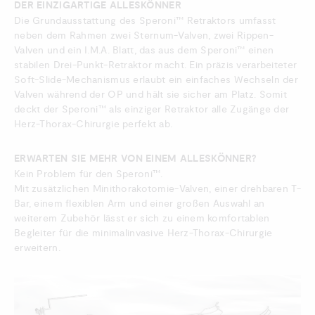
DER EINZIGARTIGE ALLESKÖNNER
Die Grundausstattung des Speroni™ Retraktors umfasst
neben dem Rahmen zwei Sternum-Valven, zwei Rippen-
Valven und ein I.M.A. Blatt, das aus dem Speroni™ einen
stabilen Drei-Punkt-Retraktor macht. Ein präzis verarbeiteter
Soft-Slide-Mechanismus erlaubt ein einfaches Wechseln der
Valven während der OP und hält sie sicher am Platz. Somit
deckt der Speroni™ als einziger Retraktor alle Zugänge der
Herz-Thorax-Chirurgie perfekt ab.
ERWARTEN SIE MEHR VON EINEM ALLESKÖNNER?
Kein Problem für den Speroni™.
Mit zusätzlichen Minithorakotomie-Valven, einer drehbaren T-
Bar, einem flexiblen Arm und einer großen Auswahl an
weiterem Zubehör lässt er sich zu einem komfortablen
Begleiter für die minimalinvasive Herz-Thorax-Chirurgie
erweitern.