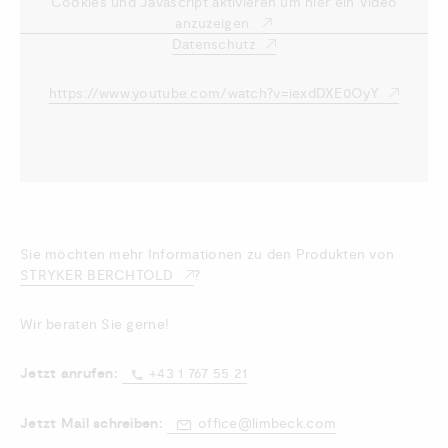
Cookies und Javascript aktivieren um hier ein Video
anzuzeigen.
Datenschutz
https://www.youtube.com/watch?v=iexdDXE0OyY
Sie möchten mehr Informationen zu den Produkten von
STRYKER BERCHTOLD
?
Wir beraten Sie gerne!
Jetzt anrufen:
+43 1 767 55 21
Jetzt Mail schreiben:
office@limbeck.com