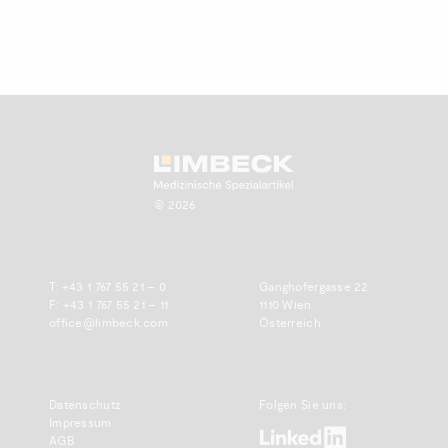
Zum Anfang scrollen.
© 2026
T:
+43 1 767 55 21 – 0
Ganghofergasse 22
F: +43 1 767 55 21 – 11
1110 Wien
office@limbeck.com
Österreich
Datenschutz
Folgen Sie uns:
Impressum
www.linkedin.com
AGB