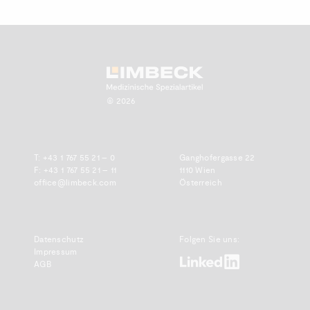
Zum Anfang scrollen.
© 2026
T:
+43 1 767 55 21 – 0
Ganghofergasse 22
F: +43 1 767 55 21 – 11
1110 Wien
office@limbeck.com
Österreich
Datenschutz
Folgen Sie uns:
Impressum
www.linkedin.com
AGB