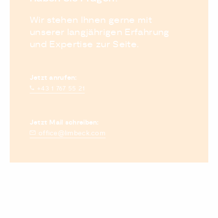
Wir stehen Ihnen gerne mit
unserer langjährigen Erfahrung
und Expertise zur Seite.
Jetzt anrufen:
+43 1 767 55 21
Jetzt Mail schreiben:
office@limbeck.com