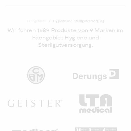
Fachgebiete
Hygiene und Sterilgutversorgung
Wir führen 1589 Produkte von 9 Marken im
Fachgebiet Hygiene und
Sterilgutversorgung.
DE
CBM
GEISTER
LT
MEDICON
MI